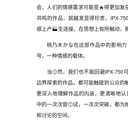
会，人们的情感需求可能变🔥得更加复
共鸣的作品，就越发显得珍贵。IPX-
感上产🏭生连接，在思想上有所触动，
桃乃木かな在这部作品中的影响力
号，一种情感的载体。
当🙂然，我们也不能回避IPX-7
边界探索的作品，都可能触碰到公众的敏
更深入地理解作品的内涵，更清晰地认识
中的一次次尝🙂试，一次次突破，都为
和讨论的空间。