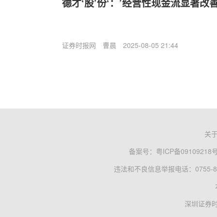
德才‘股’份‘：’经营性现金流显著改
证券时报网
曹晨
2025-08-05 21:44
关
备案号：
粤ICP备09109218
违法和不良信息举报电话：0755-83
深圳证券