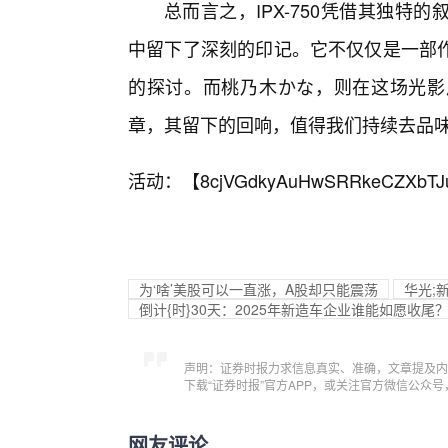
总而言之，IPX-750凭借其独
中留下了深刻的印记。它不仅仅是一部
的探讨。而桃乃木かな，则在这场光影
章，其留下的回响，值得我们持续去品
活动：【
8cjVGdkyAuHwSRRkeCZXbTJ
为‘啥’美股可以一直涨，A股却只能震荡
华光;
倒计{时}30天：2025年新造车企业谁能如愿收尾
声明：证券时报力求信息真实、准确，文章提及内
下载“证券时报”官方APP，或关注官方微信公众
网友评论