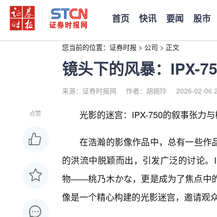
首页
快讯
要闻
股市
您当前的位置：
证券时报
>
公司
>
正文
镜头下的风暴：IPX-
来源：证券时报网
作者：胡婉玲
2026-02-06 
光影的迷宫：IPX-750的叙事张
点赞
在浩瀚的影像作品中，总有一些作
的洪流中脱颖而出，引发广泛的讨论。I
物——桃乃木かな，更是成为了焦点中的
像是一个精心构建的光影迷宫，邀请观