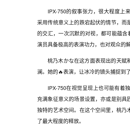
IPX-750的叙事张力，很大程度
采用传统意义上的跌宕起伏的情节，而
的交汇，一次沉默的对视，都可能蕴含着
演员具备极高的表演功力，也对观众的
桃乃木かな在这方面表现出的天赋
澜。她的🔥表演，让冰冷的镜头捕捉到
IPX-750在视觉呈现上也可能有
充满象征意义的场景设置，亦或是别具
独特的艺术空间。在这个空间里，桃乃木
了最大程度的释放。